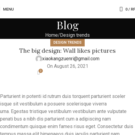
MENU
0
/
R
Blog
Home
Design trends
DESIGN TRENDS
The big design: Wall likes pictures
xiaokangzuenri@gmail.com
On August 26, 2021
0
Parturient in potenti id rutrum duis torquent parturient sceler
isque sit vestibulum a posuere scelerisque viverra
urna. Egestas tristique vestibulum vestibulum ante vulputate
penati bus a nibh dis parturient cum a adipiscing nam
condimentum quisque enim fames risus eget. Consectetur duis
tempus massa elit himenaeos duis iaculis parturient nam