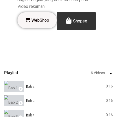
Video rekaman
WebShop
Shopee
Playlist
6 Videos
Bab 1
0:16
Bab 2
0:16
Bab 3
0:16