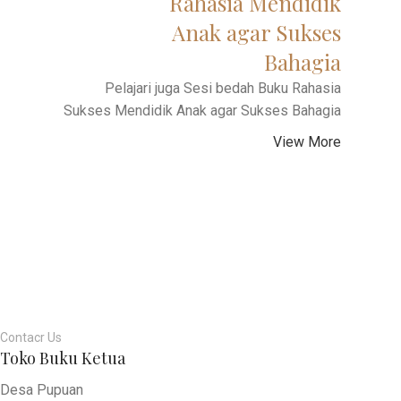
Rahasia Mendidik
Anak agar Sukses
Bahagia
Pelajari juga Sesi bedah Buku Rahasia
Sukses Mendidik Anak agar Sukses Bahagia
View More
Hypnoparenting
Every Parenting activities is
Reinkarnasi adalah
Hypnoparenting
hipnotic activities
(merupakan) Ilmu
Contacr Us
Every Parenting activities is
Toko Buku Ketua
Pengetahuan
"Setiap kegiatan memdidik anak adalah proses hipnosis"
hipnotic activities
Desa Pupuan