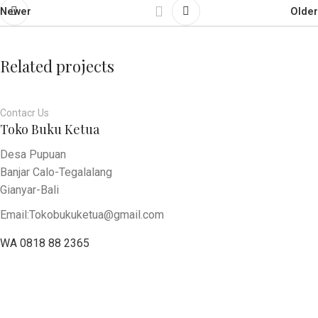
Newer
Older
Related projects
Contacr Us
Toko Buku Ketua
Suspendisse quam at vestibulum
Kitchen
Desa Pupuan
Banjar Calo-Tegalalang
Gianyar-Bali
Email:Tokobukuketua@gmail.com
WA 0818 88 2365