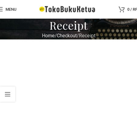
MENU
0
/
R
Receipt
Home
Checkout
Receipt